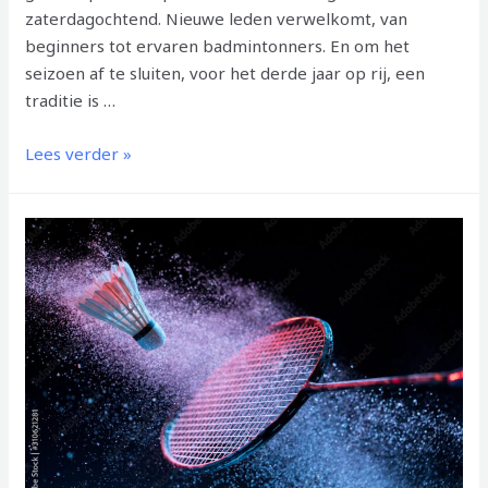
zaterdagochtend. Nieuwe leden verwelkomt, van
beginners tot ervaren badmintonners. En om het
seizoen af te sluiten, voor het derde jaar op rij, een
traditie is …
AFSLUITING
Lees verder »
SEIZOEN:
PANNENKOEKEN
26
juni
2026