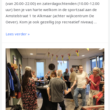
(van 20.00-22.00) en zaterdagochtenden (10.00-12.00
uur) ben je van harte welkom in de sportzaal aan de
Amstelstraat 1 te Alkmaar (achter wijkcentrum De
Oever). Kom je ook gezellig (op recreatief niveau) …
DIE
Lees verder »
MOOIE
ZOMER
IS
ALWEER
VOORBIJ….